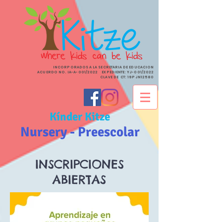
INCORPORADOS A LA SECRETARIA DE EDUCACION
ACUERDO NO. IA-A-001/2022 EXPEDIENTE: YJ-001/2022
CLAVE DE CT: 19PJN12580
Kínder Kitze
Nursery - Preescolar
INSCRIPCIONES
ABIERTAS