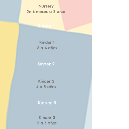
Nursery
De 6 meses a 3 años
Kínder 1
K
índer 1
3 a 4 años
Kínder 2
K
índer 2
4 a 5 años
Kínder 3
K
índer 3
5 a 6 años